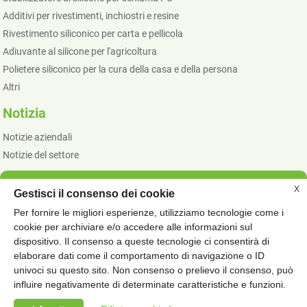
Additivi per rivestimenti, inchiostri e resine
Rivestimento siliconico per carta e pellicola
Adiuvante al silicone per l'agricoltura
Polietere siliconico per la cura della casa e della persona
Altri
Notizia
Notizie aziendali
Notizie del settore
X
Gestisci il consenso dei cookie
© COPYRIGHT - 2010 - 2023: TUTTI I DIRITTI RISERVATI.
Per fornire le migliori esperienze, utilizziamo tecnologie come i
PRODOTTI CALDI
MAPPA DEL SITO
SPECIALE
-
-
cookie per archiviare e/o accedere alle informazioni sul
ADDITIVI PER INCHIOSTRI DA IMBALLAGGIO
AGENTE ANTI-ADESIONE
,
,
dispositivo. Il consenso a queste tecnologie ci consentirà di
elaborare dati come il comportamento di navigazione o ID
ADDITIVI PER RIVESTIMENTI ARCHITETTONICI A BASE ACQUA
,
univoci su questo sito. Non consenso o prelievo il consenso, può
ADDITIVI SILICONICI PER BUSTE PORTADOCUMENTI
,
influire negativamente di determinate caratteristiche e funzioni.
AGENTE SILICONICO SILP PER INCHIOSTRO
,